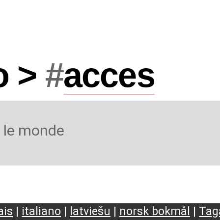
o >
#
acces
s le monde
ais
|
italiano
|
latviešu
|
norsk bokmål
|
Tag