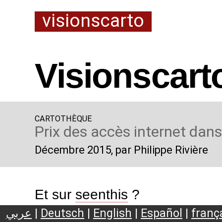
visionscarto
Visionscart
CARTOTHÈQUE
Prix des accès internet dan
Décembre 2015
, par Philippe Rivière
Et sur
seenthis
?
عربي
|
Deutsch
|
English
|
Español
|
franç