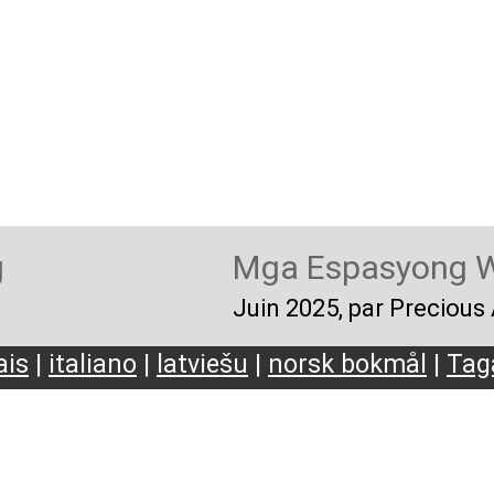
g
Mga Espasyong W
Juin 2025
, par Preciou
ais
|
italiano
|
latviešu
|
norsk bokmål
|
Tag