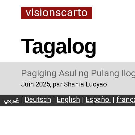
visionscarto
Tagalog
Pagiging Asul ng Pulang Ilo
Juin 2025
, par Shania Lucyao
عربي
|
Deutsch
|
English
|
Español
|
franç