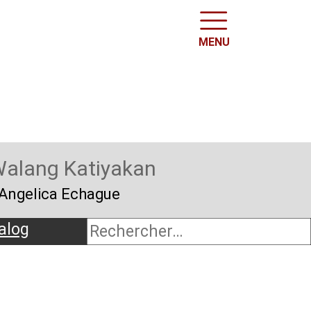
MENU
alang Katiyakan
s Angelica Echague
alog