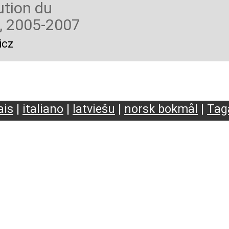
lution du
o, 2005-2007
icz
ais
|
italiano
|
latviešu
|
norsk bokmål
|
Tag