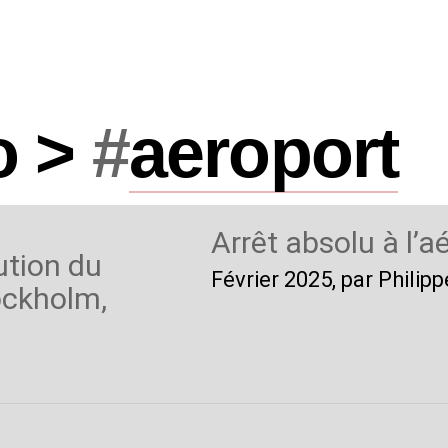
o >
#
aeroport
Arrêt absolu à l’
lution du
Février 2025
, par Phili
ockholm,