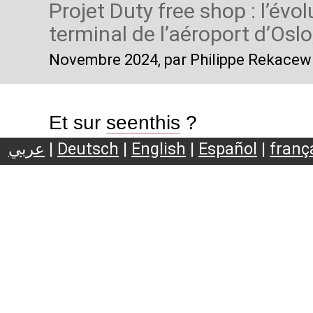
Projet Duty free shop : l’évo
terminal de l’aéroport d’Osl
Novembre 2024
, par Philippe Rekacew
Et sur
seenthis
?
عربي
|
Deutsch
|
English
|
Español
|
franç