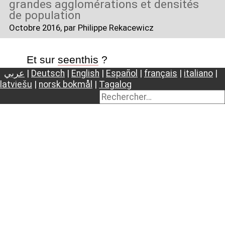
grandes agglomérations et densités
de population
Octobre 2016
, par Philippe Rekacewicz
Et sur
seenthis
?
عربي
|
Deutsch
|
English
|
Español
|
français
|
italiano
|
latviešu
|
norsk bokmål
|
Tagalog