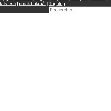
latviešu
|
norsk bokmål
|
Tagalog