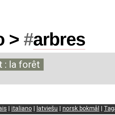
o >
#
arbres
: la forêt
ais
|
italiano
|
latviešu
|
norsk bokmål
|
Tag