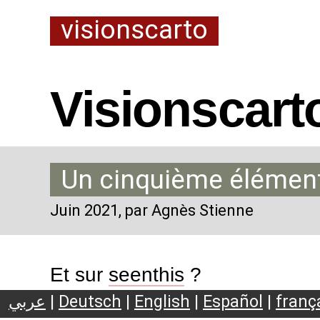
visionscarto
Visionscart
Un cinquième élément 
Juin 2021
, par Agnès Stienne
Et sur
seenthis
?
عربي
|
Deutsch
|
English
|
Español
|
franç