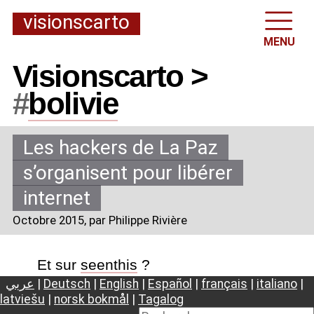
visionscarto
MENU
Visionscarto >
#
bolivie
Les hackers de La Paz
s’organisent pour libérer
internet
Octobre 2015
, par Philippe Rivière
Et sur
seenthis
?
عربي
|
Deutsch
|
English
|
Español
|
français
|
italiano
|
latviešu
|
norsk bokmål
|
Tagalog