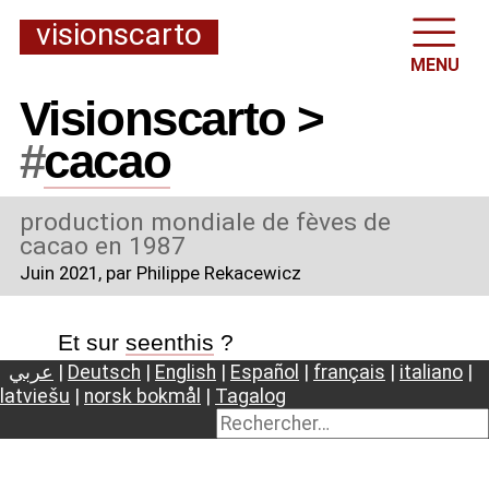
visionscarto
MENU
Visionscarto >
#
cacao
production mondiale de fèves de
cacao en 1987
Juin 2021
, par Philippe Rekacewicz
Et sur
seenthis
?
عربي
|
Deutsch
|
English
|
Español
|
français
|
italiano
|
latviešu
|
norsk bokmål
|
Tagalog