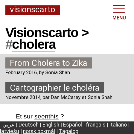
visionscarto
MENU
Visionscarto >
#
cholera
From Cholera to Zika
February 2016
, by Sonia Shah
Cartographier le choléra
Novembre 2014
, par Dan McCarey et Sonia Shah
Et sur
seenthis
?
عربي
|
Deutsch
|
English
|
Español
|
français
|
italiano
|
latviešu
|
norsk bokmål
|
Tagalog