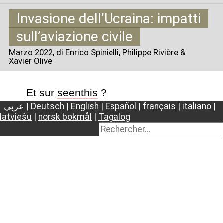
Invasione dell’Ucraina: impatti
sull’aviazione civile
Marzo 2022
, di Enrico Spinielli, Philippe Rivière &
Xavier Olive
Et sur
seenthis
?
عربي
|
Deutsch
|
English
|
Español
|
français
|
italiano
|
latviešu
|
norsk bokmål
|
Tagalog