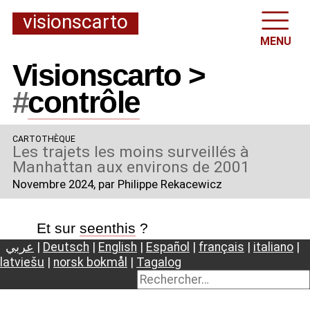
visionscarto
MENU
Visionscarto >
#
contrôle
CARTOTHÈQUE
Les trajets les moins surveillés à
Manhattan aux environs de 2001
Novembre 2024
, par Philippe Rekacewicz
Et sur
seenthis
?
عربي
|
Deutsch
|
English
|
Español
|
français
|
italiano
|
latviešu
|
norsk bokmål
|
Tagalog