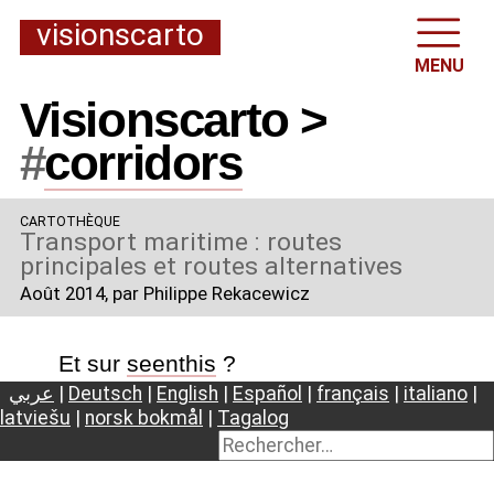
visionscarto
MENU
Visionscarto >
#
corridors
CARTOTHÈQUE
Transport maritime : routes
principales et routes alternatives
Août 2014
, par Philippe Rekacewicz
Et sur
seenthis
?
عربي
|
Deutsch
|
English
|
Español
|
français
|
italiano
|
latviešu
|
norsk bokmål
|
Tagalog