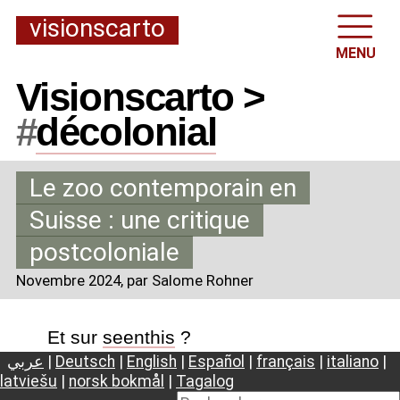
visionscarto
MENU
Visionscarto >
#
décolonial
Le zoo contemporain en
Suisse : une critique
postcoloniale
Novembre 2024
, par Salome Rohner
Et sur
seenthis
?
عربي
|
Deutsch
|
English
|
Español
|
français
|
italiano
|
latviešu
|
norsk bokmål
|
Tagalog