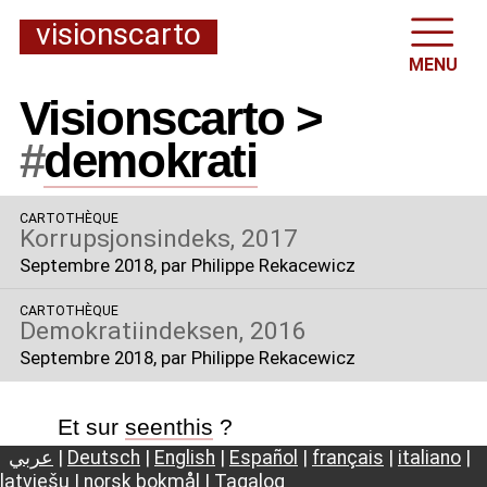
visionscarto
MENU
Visionscarto >
#
demokrati
CARTOTHÈQUE
Korrupsjonsindeks, 2017
Septembre 2018
, par Philippe Rekacewicz
CARTOTHÈQUE
Demokratiindeksen, 2016
Septembre 2018
, par Philippe Rekacewicz
Et sur
seenthis
?
عربي
|
Deutsch
|
English
|
Español
|
français
|
italiano
|
latviešu
|
norsk bokmål
|
Tagalog