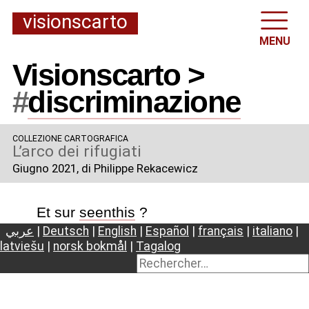
visionscarto
MENU
Visionscarto >
#
discriminazione
COLLEZIONE CARTOGRAFICA
L’arco dei rifugiati
Giugno 2021
, di Philippe Rekacewicz
Et sur
seenthis
?
عربي
|
Deutsch
|
English
|
Español
|
français
|
italiano
|
latviešu
|
norsk bokmål
|
Tagalog