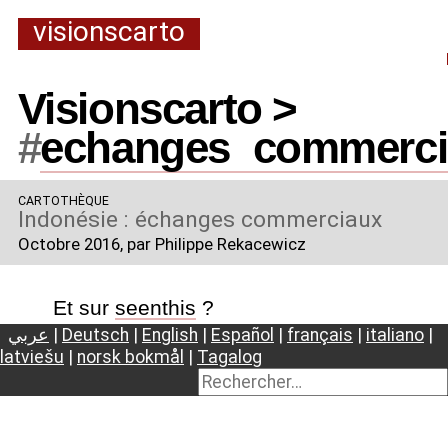
visionscarto
Visionscarto >
#
echanges
_
commerci
CARTOTHÈQUE
Indonésie : échanges commerciaux
Octobre 2016
, par Philippe Rekacewicz
Et sur
seenthis
?
عربي
|
Deutsch
|
English
|
Español
|
français
|
italiano
|
latviešu
|
norsk bokmål
|
Tagalog