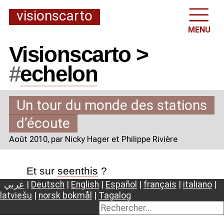
visionscarto
MENU
Visionscarto >
#
echelon
Un tour du monde des stations
d’écoute
Août 2010
, par Nicky Hager et Philippe Rivière
Et sur
seenthis
?
عربي
|
Deutsch
|
English
|
Español
|
français
|
italiano
|
latviešu
|
norsk bokmål
|
Tagalog