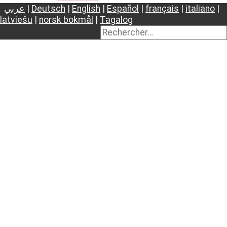
عربي
|
Deutsch
|
English
|
Español
|
français
|
italiano
|
latviešu
|
norsk bokmål
|
Tagalog