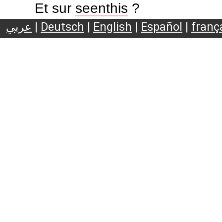
Et sur
seenthis
?
عربي
|
Deutsch
|
English
|
Español
|
franç