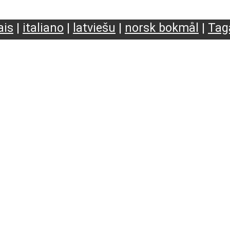
ais
|
italiano
|
latviešu
|
norsk bokmål
|
Tag