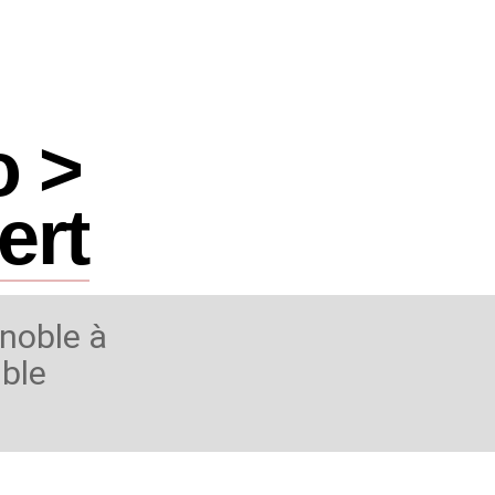
o >
ert
enoble à
ible