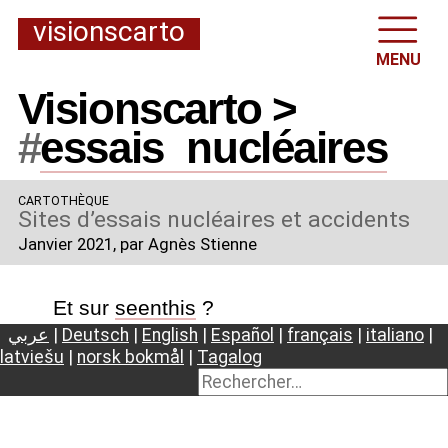
visionscarto
MENU
Visionscarto >
#
essais
_
nucléaires
CARTOTHÈQUE
Sites d’essais nucléaires et accidents
Janvier 2021
, par Agnès Stienne
Et sur
seenthis
?
عربي
|
Deutsch
|
English
|
Español
|
français
|
italiano
|
latviešu
|
norsk bokmål
|
Tagalog