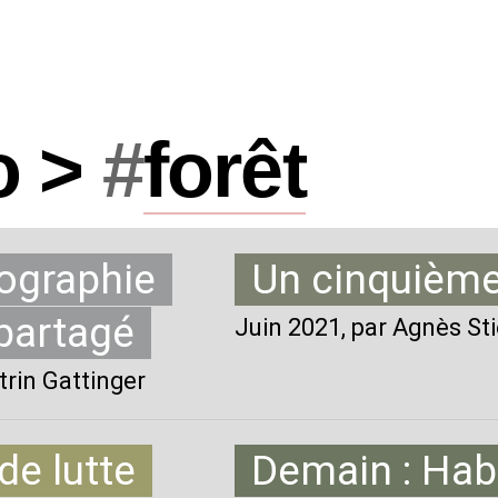
o >
#
forêt
tographie
Un cinquième 
partagé
Juin 2021
, par Agnès St
trin Gattinger
de lutte
Demain : Habi