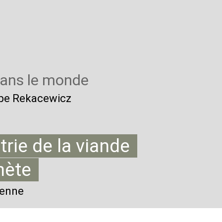
dans le monde
ippe Rekacewicz
trie de la viande
nète
ienne