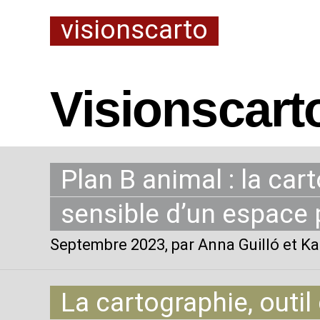
visionscarto
Visionscart
Plan B animal : la car
sensible d’un espace 
Septembre 2023
, par Anna Guilló et Ka
La cartographie, outil 