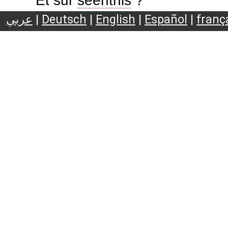
Et sur
seenthis
?
عربي
|
Deutsch
|
English
|
Español
|
franç