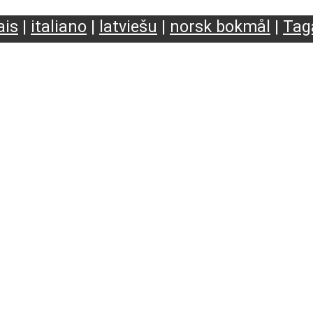
ais
|
italiano
|
latviešu
|
norsk bokmål
|
Tag