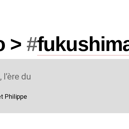
o >
#
fukushim
 l’ère du
t Philippe