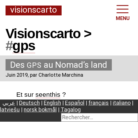
visionscarto
MENU
Visionscarto >
#
gps
Des
au Nomad’s land
GPS
Juin 2019
, par Charlotte Marchina
Et sur
seenthis
?
عربي
|
Deutsch
|
English
|
Español
|
français
|
italiano
|
latviešu
|
norsk bokmål
|
Tagalog