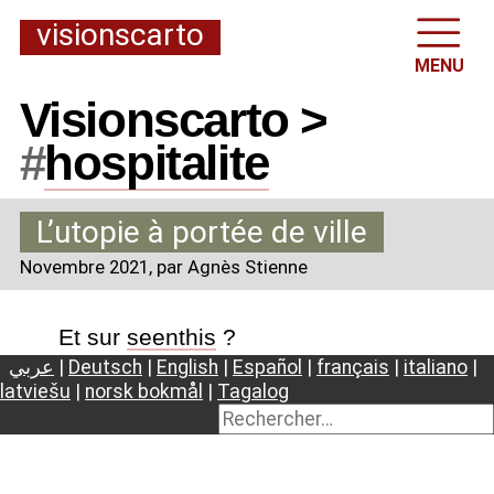
visionscarto
MENU
Visionscarto >
#
hospitalite
L’utopie à portée de ville
Novembre 2021
, par Agnès Stienne
Et sur
seenthis
?
عربي
|
Deutsch
|
English
|
Español
|
français
|
italiano
|
latviešu
|
norsk bokmål
|
Tagalog