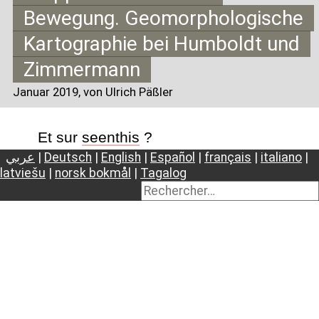
Bewegung. Geomorphologische
Kartographie bei Humboldt und
Zimmermann
Januar 2019
, von Ulrich Päßler
Et sur
seenthis
?
عربي
|
Deutsch
|
English
|
Español
|
français
|
italiano
|
latviešu
|
norsk bokmål
|
Tagalog