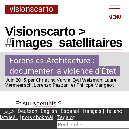
visionscarto
MENU
Visionscarto >
#
images
_
satellitaires
Forensics Architecture :
documenter la violence d’État
Juin 2015
, par Christina Varvia, Eyal Weizman, Laure
Vermeersch, Lorenzo Pezzani et Philippe Mangeot
Et sur
seenthis
?
عربي
|
Deutsch
|
English
|
Español
|
français
|
italiano
|
latviešu
|
norsk bokmål
|
Tagalog