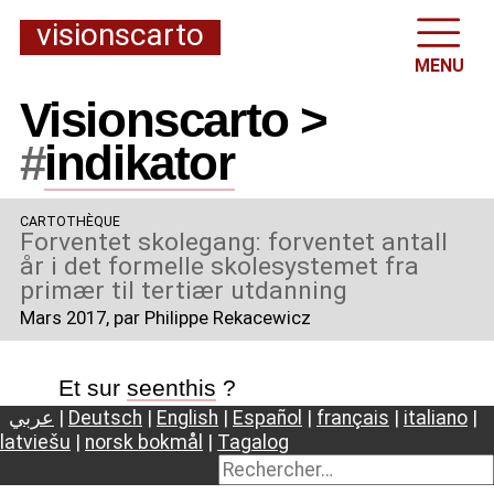
visionscarto
MENU
Visionscarto >
#
indikator
CARTOTHÈQUE
Forventet skolegang: forventet antall
år i det formelle skolesystemet fra
primær til tertiær utdanning
Mars 2017
, par Philippe Rekacewicz
Et sur
seenthis
?
عربي
|
Deutsch
|
English
|
Español
|
français
|
italiano
|
latviešu
|
norsk bokmål
|
Tagalog