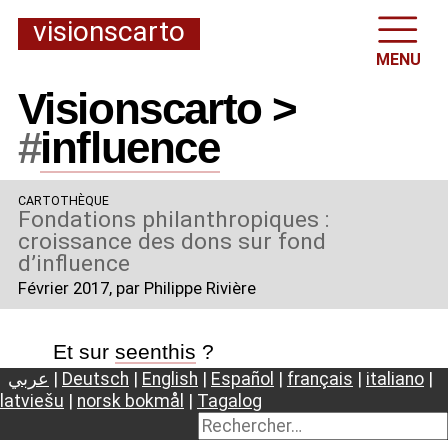
visionscarto
MENU
Visionscarto >
#
influence
CARTOTHÈQUE
Fondations philanthropiques :
croissance des dons sur fond
d’influence
Février 2017
, par Philippe Rivière
Et sur
seenthis
?
عربي
|
Deutsch
|
English
|
Español
|
français
|
italiano
|
latviešu
|
norsk bokmål
|
Tagalog