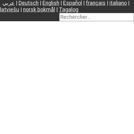
عربي
|
Deutsch
|
English
|
Español
|
français
|
italiano
|
latviešu
|
norsk bokmål
|
Tagalog