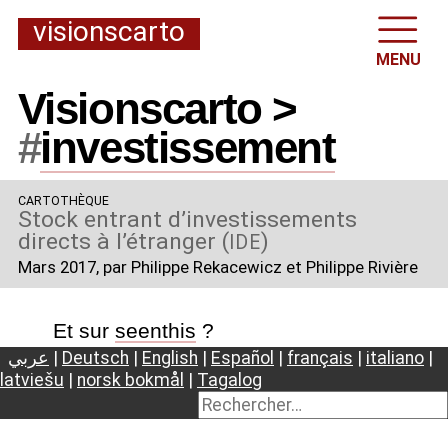
visionscarto
MENU
Visionscarto >
#
investissement
CARTOTHÈQUE
Stock entrant d’investissements
directs à l’étranger (
)
IDE
Mars 2017
, par Philippe Rekacewicz et Philippe Rivière
Et sur
seenthis
?
عربي
|
Deutsch
|
English
|
Español
|
français
|
italiano
|
latviešu
|
norsk bokmål
|
Tagalog