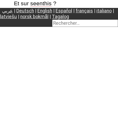
Et sur
seenthis
?
عربي
|
Deutsch
|
English
|
Español
|
français
|
italiano
|
latviešu
|
norsk bokmål
|
Tagalog