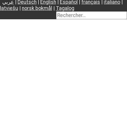
عربي
|
Deutsch
|
English
|
Español
|
français
|
italiano
|
latviešu
|
norsk bokmål
|
Tagalog