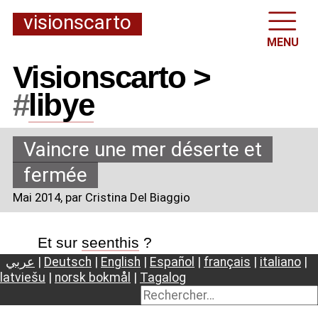
visionscarto
MENU
Visionscarto >
#
libye
Vaincre une mer déserte et
fermée
Mai 2014
, par Cristina Del Biaggio
Et sur
seenthis
?
عربي
|
Deutsch
|
English
|
Español
|
français
|
italiano
|
latviešu
|
norsk bokmål
|
Tagalog