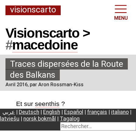
visionscarto
MENU
Visionscarto >
#
macedoine
Traces dispersées de la Route
des Balkans
Avril 2016
, par Aron Rossman-Kiss
Et sur
seenthis
?
عربي
|
Deutsch
|
English
|
Español
|
français
|
italiano
|
latviešu
|
norsk bokmål
|
Tagalog