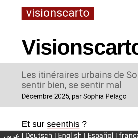
visionscarto
Visionscart
Les itinéraires urbains de So
sentir bien, se sentir mal
Décembre 2025
, par Sophia Pelago
Et sur
seenthis
?
عربي
|
Deutsch
|
English
|
Español
|
franç