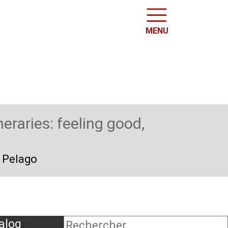
MENU
neraries: feeling good,
a Pelago
alog