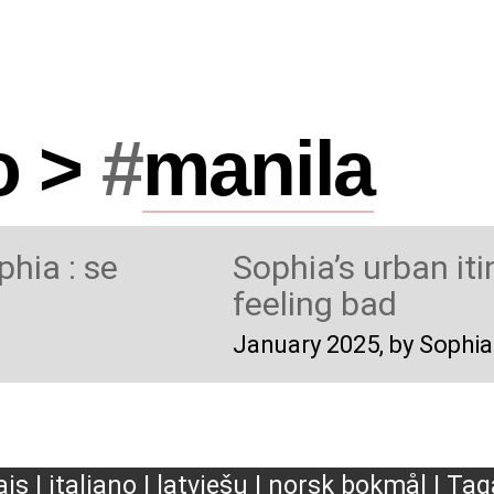
o >
#
manila
phia : se
Sophia’s urban iti
feeling bad
January 2025
, by Sophi
ais
|
italiano
|
latviešu
|
norsk bokmål
|
Tag