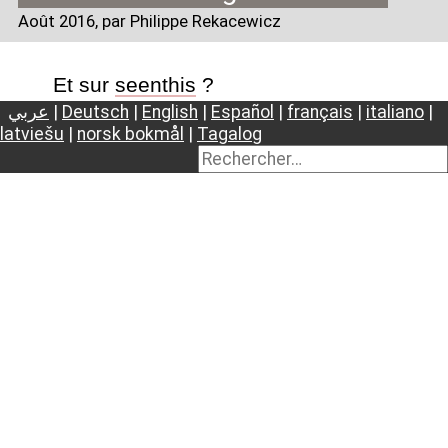
Août 2016
, par Philippe Rekacewicz
Et sur
seenthis
?
عربي
|
Deutsch
|
English
|
Español
|
français
|
italiano
|
latviešu
|
norsk bokmål
|
Tagalog