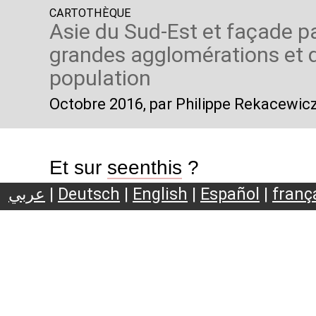
CARTOTHÈQUE
Asie du Sud-Est et façade pa
grandes agglomérations et 
population
Octobre 2016
, par Philippe Rekacewic
Et sur
seenthis
?
عربي
|
Deutsch
|
English
|
Español
|
franç