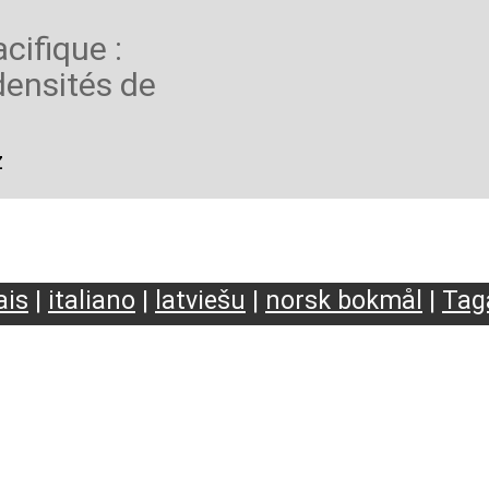
cifique :
densités de
z
ais
|
italiano
|
latviešu
|
norsk bokmål
|
Tag