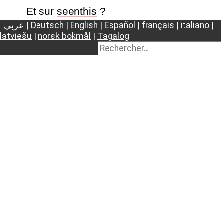
Et sur
seenthis
?
عربي
|
Deutsch
|
English
|
Español
|
français
|
italiano
|
latviešu
|
norsk bokmål
|
Tagalog