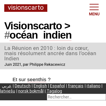
visionscarto
MENU
Visionscarto >
#
océan
_
indien
La Réunion en 2010 : loin du cœur,
mais résolument ancrée dans l’océan
Indien
Juin 2021
, par Philippe Rekacewicz
Et sur
seenthis
?
عربي
|
Deutsch
|
English
|
Español
|
français
|
italiano
|
latviešu
|
norsk bokmål
|
Tagalog