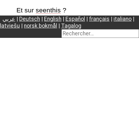
Et sur
seenthis
?
عربي
|
Deutsch
|
English
|
Español
|
français
|
italiano
|
latviešu
|
norsk bokmål
|
Tagalog