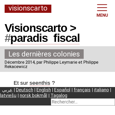
visionscarto
MENU
Visionscarto >
#
paradis
_
fiscal
Les dernières colonies
Décembre 2014
, par Philippe Leymarie et Philippe
Rekacewicz
Et sur
seenthis
?
عربي
|
Deutsch
|
English
|
Español
|
français
|
italiano
|
latviešu
|
norsk bokmål
|
Tagalog