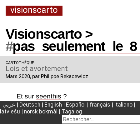
visionscarto
Visionscarto >
#
pas
_
seulement
_
le
_
8
CARTOTHÈQUE
Lois et avortement
Mars 2020
, par Philippe Rekacewicz
Et sur
seenthis
?
عربي
|
Deutsch
|
English
|
Español
|
français
|
italiano
|
latviešu
|
norsk bokmål
|
Tagalog