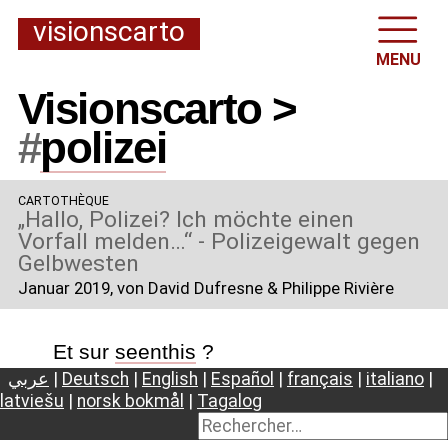
visionscarto
MENU
Visionscarto >
#
polizei
CARTOTHÈQUE
„Hallo, Polizei? Ich möchte einen
Vorfall melden…“ - Polizeigewalt gegen
Gelbwesten
Januar 2019
, von David Dufresne & Philippe Rivière
Et sur
seenthis
?
عربي
|
Deutsch
|
English
|
Español
|
français
|
italiano
|
latviešu
|
norsk bokmål
|
Tagalog