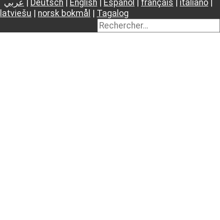
عربي
|
Deutsch
|
English
|
Español
|
français
|
italiano
|
latviešu
|
norsk bokmål
|
Tagalog