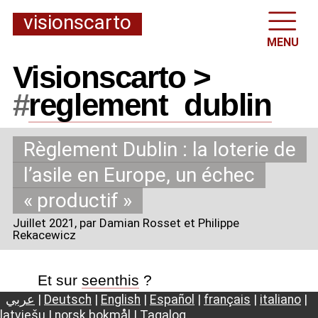
visionscarto
MENU
Visionscarto >
#
reglement
_
dublin
Règlement Dublin : la loterie de
l’asile en Europe, un échec
«
productif
»
Juillet 2021
, par Damian Rosset et Philippe
Rekacewicz
Et sur
seenthis
?
عربي
|
Deutsch
|
English
|
Español
|
français
|
italiano
|
latviešu
|
norsk bokmål
|
Tagalog