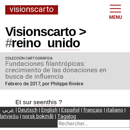
visionscarto
MENU
Visionscarto >
#
reino
_
unido
COLECCIÓN CARTOGRÁFICA
Fundaciones filantrópicas:
crecimiento de las donaciones en
busca de influencia
Febrero de 2017
, por Philippe Rivière
Et sur
seenthis
?
عربي
|
Deutsch
|
English
|
Español
|
français
|
italiano
|
latviešu
|
norsk bokmål
|
Tagalog