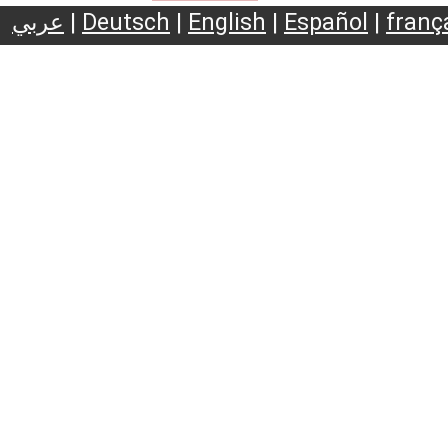
عربي
|
Deutsch
|
English
|
Español
|
franç