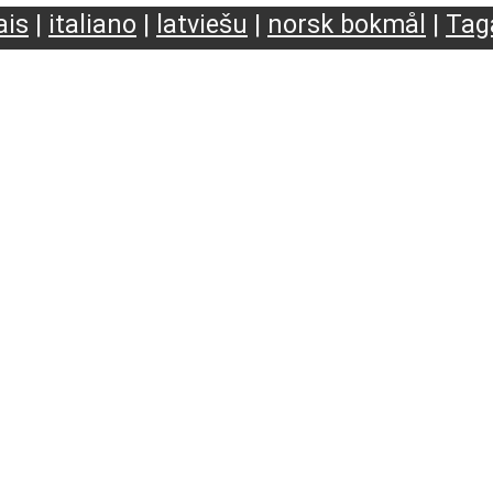
ais
|
italiano
|
latviešu
|
norsk bokmål
|
Tag