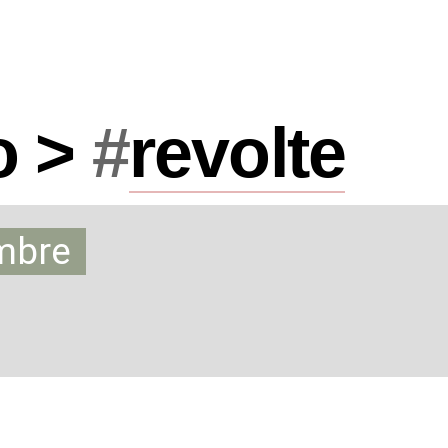
o >
#
revolte
mbre