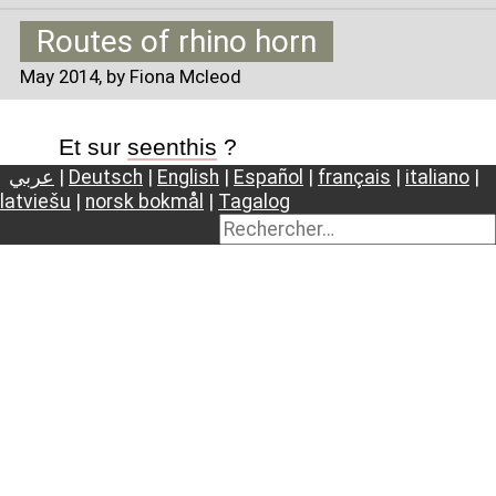
Routes of rhino horn
May 2014
, by Fiona Mcleod
Et sur
seenthis
?
عربي
|
Deutsch
|
English
|
Español
|
français
|
italiano
|
latviešu
|
norsk bokmål
|
Tagalog