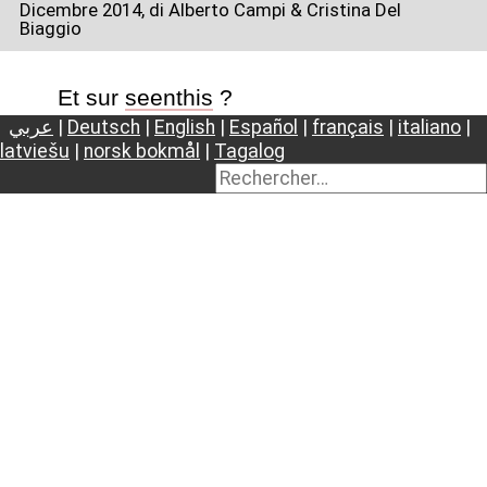
Dicembre 2014
, di Alberto Campi & Cristina Del
Biaggio
Et sur
seenthis
?
عربي
|
Deutsch
|
English
|
Español
|
français
|
italiano
|
latviešu
|
norsk bokmål
|
Tagalog