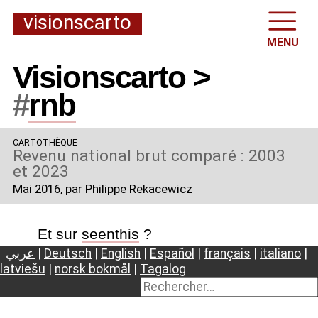
visionscarto
MENU
Visionscarto >
#
rnb
CARTOTHÈQUE
Revenu national brut comparé : 2003
et 2023
Mai 2016
, par Philippe Rekacewicz
Et sur
seenthis
?
عربي
|
Deutsch
|
English
|
Español
|
français
|
italiano
|
latviešu
|
norsk bokmål
|
Tagalog